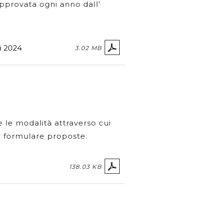
pprovata ogni anno dall’
i 2024
3.02 MB
e le modalità attraverso cui
o formulare proposte.
138.03 KB