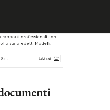
uesta, prima della commissione
, Gestione e Controllo idoneo
rio Modello di Organizzazione,
o rapporti professionali con
ollo sui predetti Modelli.
.r.l.
1.52 MB
i documenti