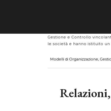
231/01 escludono la responsab
del reato, abbia adottato ed
a prevenire la commissione di 
Le società De' Longhi S.p.A. 
Gestione e Controllo vincolante
le società e hanno istituito u
Modelli di Organizzazione, Gestio
Relazioni,