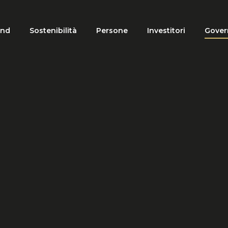
and
Sostenibilità
Persone
Investitori
Gover
tion
HOME
GOVERNANCE
DOCUMENTI SOCIETARI
Documenti societari