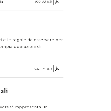
ia
922.02 KB
ri e le regole da osservare per
compia operazioni di
938.04 KB
ali
iversità rappresenta un