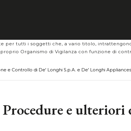
ilità amministrativa della società nel caso in cui q
 efficacemente attuato un Modello di Organizzazione
reati.
e De' Longhi Appliances S.r.l. hanno adottato un prop
 per tutti i soggetti che, a vario titolo, intrattengon
n proprio Organismo di Vigilanza con funzione di contr
ne e Controllo di De' Longhi S.p.A. e De' Longhi Appliances S
 Procedure e ulterior