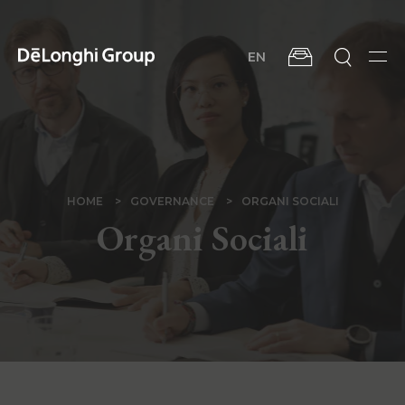
Salta
al
contenuto
EN
principale
Men
BRICIOLE
HOME
GOVERNANCE
ORGANI SOCIALI
Organi Sociali
DI
PANE