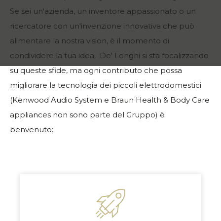
Se sei un'azienda, un inventore appassionato o un
ricercatore con un'invenzione innovativa che può
alimentare la nostra vision, è il momento di
condividere la tua idea. De' Longhi si sta focalizzando
su queste sfide, ma ogni contributo che possa
migliorare la tecnologia dei piccoli elettrodomestici
(Kenwood Audio System e Braun Health & Body Care
appliances non sono parte del Gruppo) è
benvenuto: