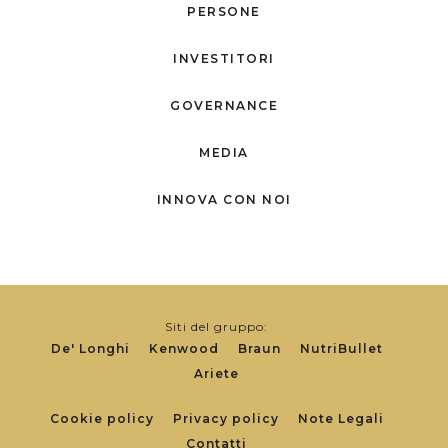
PERSONE
INVESTITORI
GOVERNANCE
MEDIA
INNOVA CON NOI
Siti del gruppo:
De' Longhi
Kenwood
Braun
NutriBullet
Ariete
Footer
Cookie policy
Privacy policy
Note Legali
Contatti