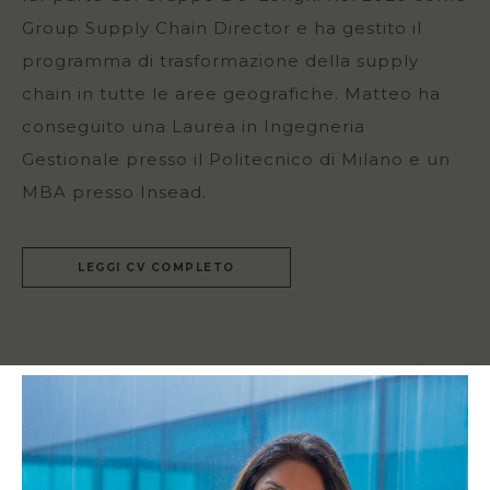
Group Supply Chain Director e ha gestito il
programma di trasformazione della supply
chain in tutte le aree geografiche. Matteo ha
conseguito una Laurea in Ingegneria
Gestionale presso il Politecnico di Milano e un
MBA presso Insead.
LEGGI CV COMPLETO