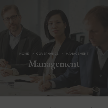
Salta
al
contenuto
principale
BRICIOLE
HOME
GOVERNANCE
MANAGEMENT
Management
DI
PANE