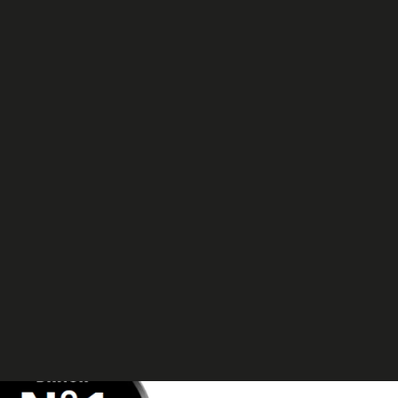
CAFFÈ
PROFESSIONALE
diale
tre 10.500 dipendenti contribuisce
ore.