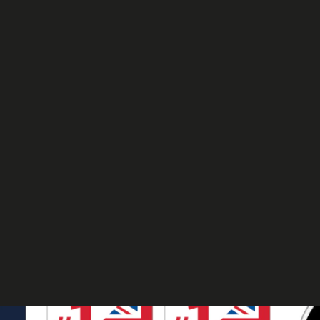
CUCINA
CLIMATIZZAZIONE
& CURA DELLA
CASA
meri di un leader mon
otti in più di 120 mercati nel mondo. La sua community di ol
mpre più innovativi e in linea con le esigenze del consumat