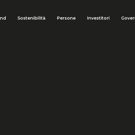
and
Sostenibilità
Persone
Investitori
Gover
tion
HOME
GRUPPO
PROFILO
Profilo