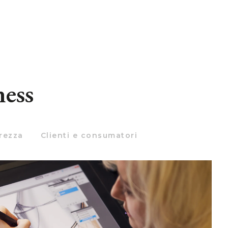
ness
urezza
Clienti e consumatori