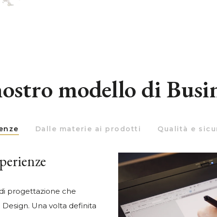
nostro modello di Busi
ienze
Dalle materie ai prodotti
Qualità e sic
perienze
e di progettazione che
e Design. Una volta definita