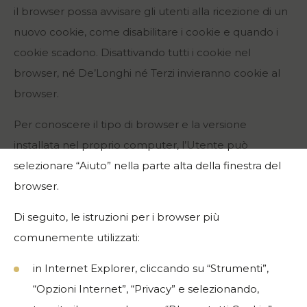
il browser possa avvisare gli utenti alla ricezione di un
nuovo cookie, come disabilitare i cookie e quando i
cookie scadono. Disattivando tutti i cookie nel
browser, né De’Longhi né Terzi invieranno cookie al
browser.
Per conoscere il tipo di browser e la versione
installata nel proprio computer, l’Utente può
selezionare “Aiuto” nella parte alta della finestra del
browser.
Di seguito, le istruzioni per i browser più
comunemente utilizzati:
in Internet Explorer, cliccando su “Strumenti”,
“Opzioni Internet”, “Privacy” e selezionando,