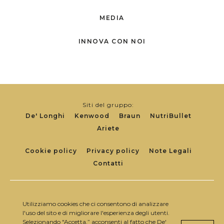
MEDIA
INNOVA CON NOI
Siti del gruppo:
De' Longhi
Kenwood
Braun
NutriBullet
Ariete
Footer
Cookie policy
Privacy policy
Note Legali
Contatti
Links
Follow us on:
Utilizziamo cookies che ci consentono di analizzare
l'uso del sito e di migliorare l'esperienza degli utenti.
Selezionando "Accetta,” acconsenti al fatto che De'