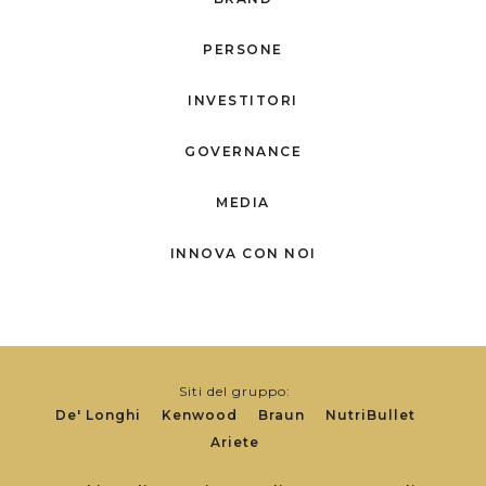
PERSONE
INVESTITORI
GOVERNANCE
MEDIA
INNOVA CON NOI
Siti del gruppo:
De' Longhi
Kenwood
Braun
NutriBullet
Ariete