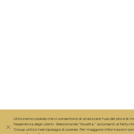
Utilizziamo cookies che ci consentono di analizzare l'uso del sito e di m
l'esperienza degli utenti. Selezionando "Accetta,” acconsenti al fatto c
Group utilizzi tale tipologia di cookies. Per maggiore informazioni con
Close