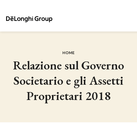
Salta
al
contenuto
principale
BRICIOLE
HOME
Relazione sul Governo
DI
Societario e gli Assetti
PANE
Proprietari 2018