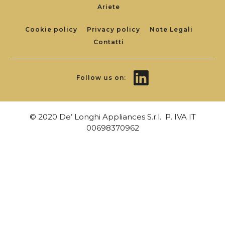
Ariete
Footer
Cookie policy
Privacy policy
Note Legali
Contatti
Links
Follow us on:
© 2020 De’ Longhi Appliances S.r.l. P. IVA IT
00698370962