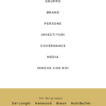
GRUPPO
BRAND
PERSONE
INVESTITORI
GOVERNANCE
MEDIA
INNOVA CON NOI
Siti del gruppo:
De' Longhi
Kenwood
Braun
NutriBullet