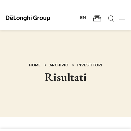
Salta
al
contenuto
EN
principale
Men
BRICIOLE
HOME
ARCHIVIO
INVESTITORI
Risultati
DI
PANE