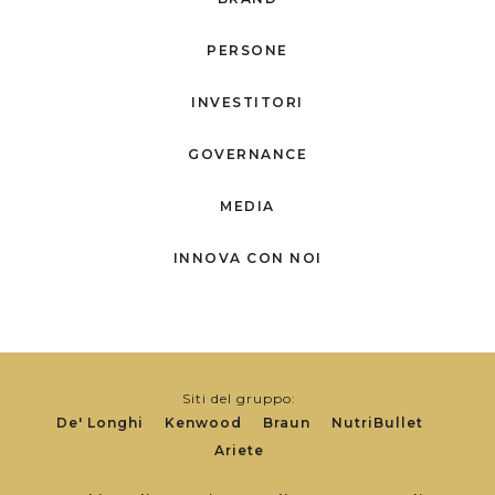
PERSONE
INVESTITORI
GOVERNANCE
MEDIA
INNOVA CON NOI
Siti del gruppo:
De' Longhi
Kenwood
Braun
NutriBullet
Ariete