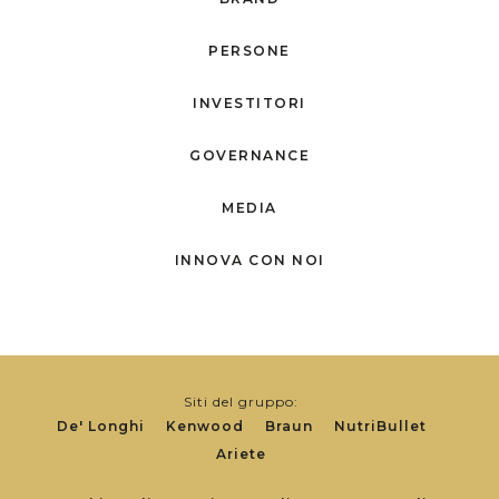
PERSONE
INVESTITORI
GOVERNANCE
MEDIA
INNOVA CON NOI
Siti del gruppo:
De' Longhi
Kenwood
Braun
NutriBullet
Ariete