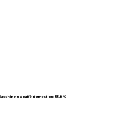
acchine da caffè domestico
acchine da caffè domestico
: 55.8 %
: 55.8 %