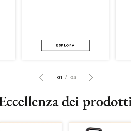
ESPLORA
01
/
03
Eccellenza dei prodott