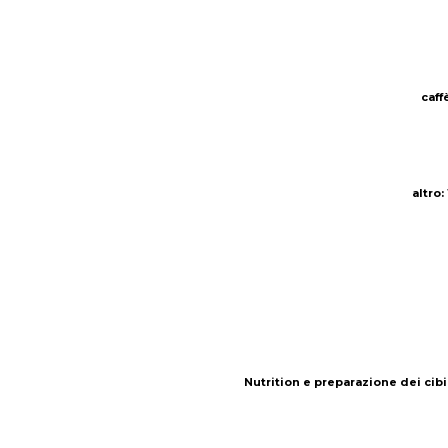
caff
caff
altro
altro
:
:
Nutrition e preparazione dei cibi
Nutrition e preparazione dei cibi