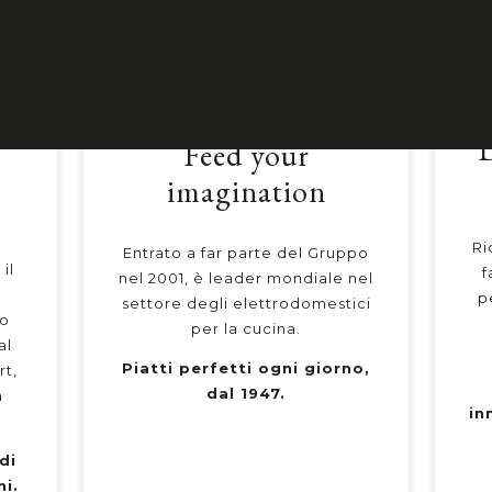
D
Feed your
imagination
Ri
Entrato a far parte del Gruppo
il
f
nel 2001, è leader mondiale nel
p
settore degli elettrodomestici
do
per la cucina.
al
Piatti perfetti ogni giorno,
rt,
dal 1947.
a
in
di
ni.