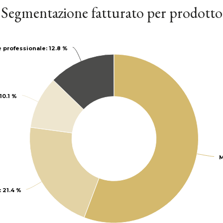
Segmentazione fatturato per prodotto
è professionale
è professionale
: 12.8 %
: 12.8 %
 10.1 %
 10.1 %
M
M
: 21.4 %
: 21.4 %