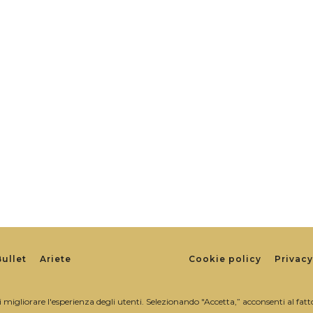
Footer
Bullet
Ariete
Cookie policy
Privacy
i migliorare l'esperienza degli utenti. Selezionando "Accetta,” acconsenti al fatt