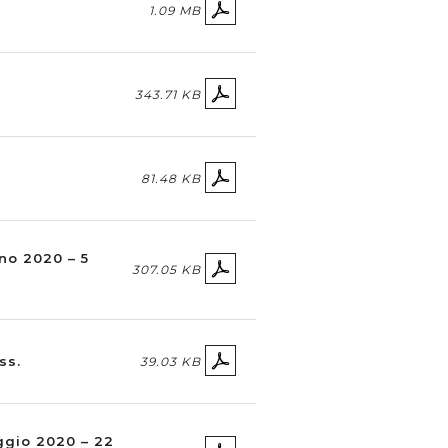
1.09 MB
343.71 KB
81.48 KB
gno 2020 – 5
307.05 KB
ss.
39.03 KB
aggio 2020 – 22