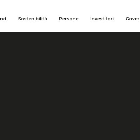
and
Sostenibilità
Persone
Investitori
Gover
tion
HOME
ARCHIVIO
MEDIA
News e comunicati