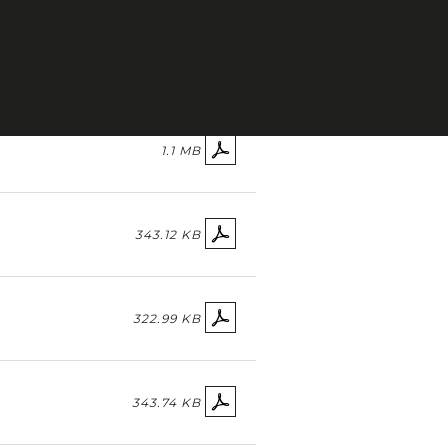
020
307.42 KB
1.1 MB
343.12 KB
322.99 KB
343.74 KB