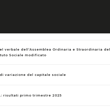
pa risultati primo semestre 2025
ell’ammontare complessivo dei diritti di voto
el verbale dell’Assemblea Ordinaria e Straordinaria del
atuto Sociale modificato
i variazione del capitale sociale
.: risultati primo trimestre 2025