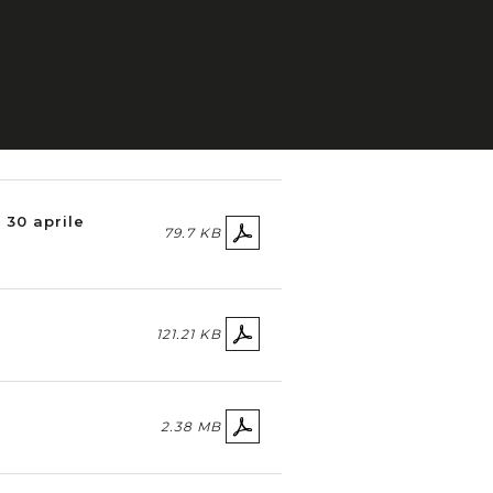
2.72 MB
107.78 KB
 30 aprile
79.7 KB
121.21 KB
2.38 MB