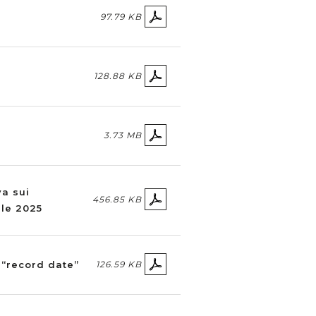
97.79 KB
128.88 KB
3.73 MB
va sui
456.85 KB
ile 2025
 “record date”
126.59 KB