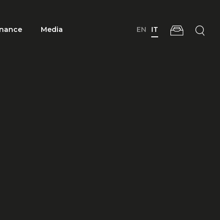
nance
Media
EN
IT
I
tazioni