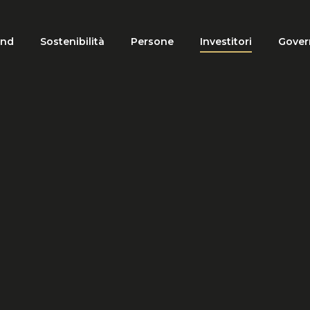
and
Sostenibilità
Persone
Investitori
Gover
tion
HOME
INVESTITORI
COMUNICATI STAMPA E PRESENTAZION
cati Stampa e Presen